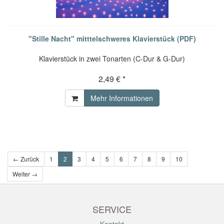
"Stille Nacht" mitttelschweres Klavierstück (PDF)
Klavierstück in zwei Tonarten (C-Dur & G-Dur)
2,49 € *
Mehr Informationen
← Zurück
1
2
3
4
5
6
7
8
9
10
Weiter →
SERVICE