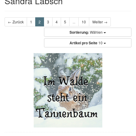
Sandra Labsch
← Zurück
1
2
3
4
5
...
10
Weiter →
Sortierung:
Wählen
Artikel pro Seite
10