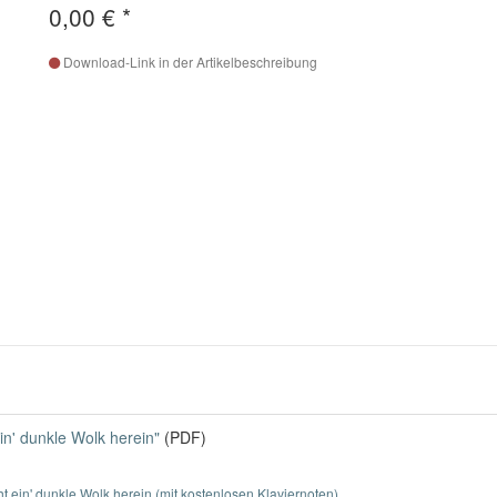
0,00 €
*
Download-Link in der Artikelbeschreibung
in' dunkle Wolk herein"
(PDF)
ht ein' dunkle Wolk herein (mit kostenlosen Klaviernoten)