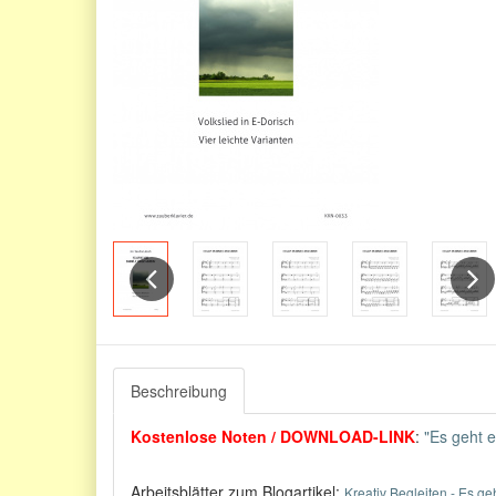
Previous
Next
Beschreibung
Kostenlose Noten / DOWNLOAD-LINK
:
"Es geht e
Arbeitsblätter zum Blogartikel:
Kreativ Begleiten - Es ge