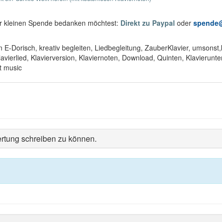
ner kleinen Spende bedanken möchtest:
Direkt zu Paypal
oder
spende@
in E-Dorisch, kreativ begleiten, Liedbegleitung, ZauberKlavier, umsons
Klavierlied, Klavierversion, Klaviernoten, Download, Quinten, Klavierunt
t music
rtung schreiben zu können.