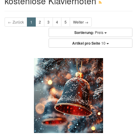
kostenlose Klaviernoten
← Zurück
1
2
3
4
5
Weiter →
Sortierung:
Preis
Artikel pro Seite
10