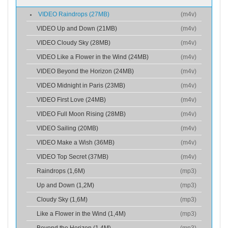
VIDEO Raindrops (27MB)
(
m4v
)
VIDEO Up and Down (21MB)
(
m4v
)
VIDEO Cloudy Sky (28MB)
(
m4v
)
VIDEO Like a Flower in the Wind (24MB)
(
m4v
)
VIDEO Beyond the Horizon (24MB)
(
m4v
)
VIDEO Midnight in Paris (23MB)
(
m4v
)
VIDEO First Love (24MB)
(
m4v
)
VIDEO Full Moon Rising (28MB)
(
m4v
)
VIDEO Sailing (20MB)
(
m4v
)
VIDEO Make a Wish (36MB)
(
m4v
)
VIDEO Top Secret (37MB)
(
m4v
)
Raindrops (1,6M)
(
mp3
)
Up and Down (1,2M)
(
mp3
)
Cloudy Sky (1,6M)
(
mp3
)
Like a Flower in the Wind (1,4M)
(
mp3
)