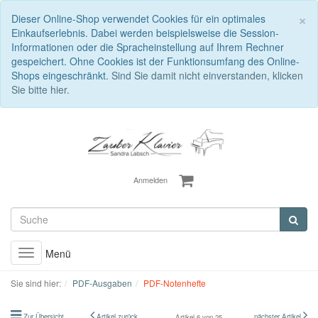
S
×
Dieser Online-Shop verwendet Cookies für ein optimales
Einkaufserlebnis. Dabei werden beispielsweise die Session-
Informationen oder die Spracheinstellung auf Ihrem Rechner
gespeichert. Ohne Cookies ist der Funktionsumfang des Online-
Shops eingeschränkt.
Sind Sie damit nicht einverstanden, klicken
Sie bitte hier.
Anmelden
Menü
Toggle
navigation
Sie sind hier:
PDF-Ausgaben
PDF-Notenhefte
Zur Übersicht
Artikel zurück
nächster Artikel
Artikel 6 von 25