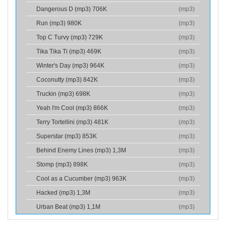
Dangerous D (mp3) 706K
(
mp3
)
Run (mp3) 980K
(
mp3
)
Top C Turvy (mp3) 729K
(
mp3
)
Tika Tika Ti (mp3) 469K
(
mp3
)
Winter's Day (mp3) 964K
(
mp3
)
Coconutty (mp3) 842K
(
mp3
)
Truckin (mp3) 698K
(
mp3
)
Yeah I'm Cool (mp3) 866K
(
mp3
)
Terry Tortellini (mp3) 481K
(
mp3
)
Superstar (mp3) 853K
(
mp3
)
Behind Enemy Lines (mp3) 1,3M
(
mp3
)
Stomp (mp3) 898K
(
mp3
)
Cool as a Cucumber (mp3) 963K
(
mp3
)
Hacked (mp3) 1,3M
(
mp3
)
Urban Beat (mp3) 1,1M
(
mp3
)