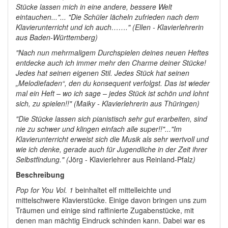
Stücke lassen mich in eine andere, bessere Welt
eintauchen..."... "Die Schüler lächeln zufrieden nach dem
Klavierunterricht und ich auch……." (
Ellen - Klavierlehrerin
aus Baden-Württemberg
)
"Nach nun mehrmaligem Durchspielen deines neuen Heftes
entdecke auch ich immer mehr den Charme deiner Stücke!
Jedes hat seinen eigenen Stil. Jedes Stück hat seinen
„Melodiefaden“, den du konsequent verfolgst. Das ist wieder
mal ein Heft – wo ich sage – jedes Stück ist schön und lohnt
sich, zu spielen!!" (
Maiky - Klavierlehrerin aus Thüringen
)
"Die Stücke lassen sich pianistisch sehr gut erarbeiten, sind
nie zu schwer und klingen einfach alle super!!"...
"Im
Klavierunterricht erweist sich die Musik als sehr wertvoll und
wie ich denke, gerade auch für Jugendliche in der Zeit ihrer
Selbstfindung."
(
Jörg - Klavierlehrer aus Reinland-Pfalz
)
Beschreibung
Pop for You Vol. 1
beinhaltet elf mittelleichte und
mittelschwere Klavierstücke. Einige davon bringen uns zum
Träumen und einige sind raffinierte Zugabenstücke, mit
denen man mächtig Eindruck schinden kann. Dabei war es