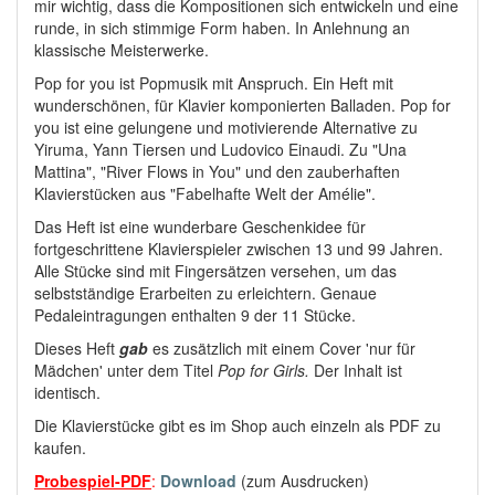
mir wichtig, dass die Kompositionen sich entwickeln und eine
runde, in sich stimmige Form haben. In Anlehnung an
klassische Meisterwerke.
Pop for you ist Popmusik mit Anspruch. Ein Heft mit
wunderschönen, für Klavier komponierten Balladen. Pop for
you ist eine gelungene und motivierende Alternative zu
Yiruma, Yann Tiersen und Ludovico Einaudi. Zu "
Una
Mattina
", "
River Flows in You
" und den zauberhaften
Klavierstücken aus "F
abelhafte Welt der Amélie
".
Das Heft ist eine wunderbare Geschenkidee für
fortgeschrittene Klavierspieler zwischen 13 und 99 Jahren.
Alle Stücke sind mit Fingersätzen versehen, um das
selbstständige Erarbeiten zu erleichtern. Genaue
Pedaleintragungen enthalten 9 der 11 Stücke.
Dieses Heft
gab
es zusätzlich mit einem Cover 'nur für
Mädchen' unter dem Titel
Pop for Girls.
Der Inhalt ist
identisch.
Die Klavierstücke gibt es im Shop auch einzeln als PDF zu
kaufen.
Probespiel-PDF
:
Download
(zum Ausdrucken)