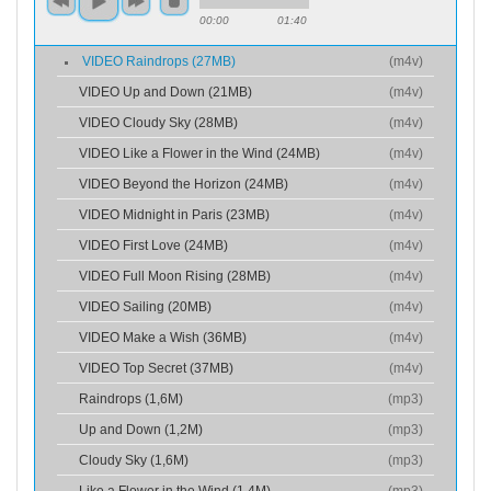
00:00
01:40
VIDEO Raindrops (27MB)
(
m4v
)
VIDEO Up and Down (21MB)
(
m4v
)
VIDEO Cloudy Sky (28MB)
(
m4v
)
VIDEO Like a Flower in the Wind (24MB)
(
m4v
)
VIDEO Beyond the Horizon (24MB)
(
m4v
)
VIDEO Midnight in Paris (23MB)
(
m4v
)
VIDEO First Love (24MB)
(
m4v
)
VIDEO Full Moon Rising (28MB)
(
m4v
)
VIDEO Sailing (20MB)
(
m4v
)
VIDEO Make a Wish (36MB)
(
m4v
)
VIDEO Top Secret (37MB)
(
m4v
)
Raindrops (1,6M)
(
mp3
)
Up and Down (1,2M)
(
mp3
)
Cloudy Sky (1,6M)
(
mp3
)