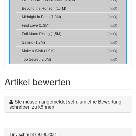
Like a Flower in the Wind (1,4M)
(
mp3
)
Beyond the Horizon (1,4M)
(
mp3
)
Midnight in Paris (1,3M)
(
mp3
)
First Love (1,3M)
(
mp3
)
Full Moon Rising (1,5M)
(
mp3
)
Sailing (1,2M)
(
mp3
)
Make a Wish (1,9M)
(
mp3
)
Top Secret (2,0M)
(
mp3
)
Artikel bewerten
Sie müssen angemeldet sein, um eine Bewertung
schreiben zu können.
Tiny
schreibt
09.06.2021