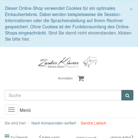
S
×
Dieser Online-Shop verwendet Cookies für ein optimales
Einkaufserlebnis. Dabei werden beispielsweise die Session-
Informationen oder die Spracheinstellung auf Ihrem Rechner
gespeichert. Ohne Cookies ist der Funktionsumfang des Online-
Shops eingeschränkt.
Sind Sie damit nicht einverstanden, klicken
Sie bitte hier.
Anmelden
Menü
Toggle
navigation
Sie sind hier:
Nach Komponisten sortiert
Sandra Labsch
Zur Übersicht
Artikel zurück
nächster Artikel
Artikel 2 von 96