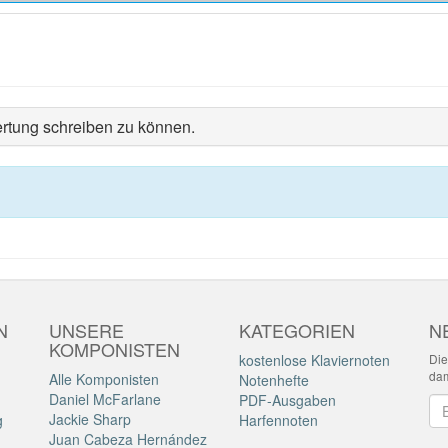
rtung schreiben zu können.
N
UNSERE
KATEGORIEN
N
KOMPONISTEN
kostenlose Klaviernoten
Die
dam
Alle Komponisten
Notenhefte
Daniel McFarlane
PDF-Ausgaben
Ne
Jackie Sharp
g
Harfennoten
Juan Cabeza Hernández