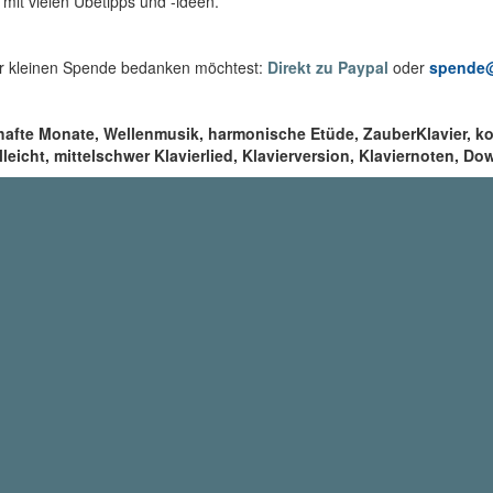
l mit vielen Übetipps und -ideen.
ner kleinen Spende bedanken möchtest:
Direkt zu Paypal
oder
spende@
hafte Monate, Wellenmusik, harmonische Etüde, ZauberKlavier, k
elleicht, mittelschwer Klavierlied, Klavierversion, Klaviernoten, D