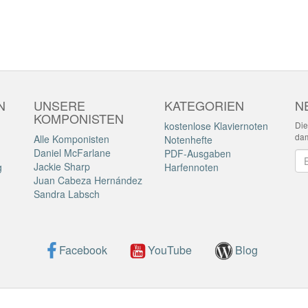
N
UNSERE
KATEGORIEN
N
KOMPONISTEN
kostenlose Klaviernoten
Die
dam
Alle Komponisten
Notenhefte
Daniel McFarlane
PDF-Ausgaben
Ne
Jackie Sharp
g
Harfennoten
Juan Cabeza Hernández
Sandra Labsch
Facebook
YouTube
Blog