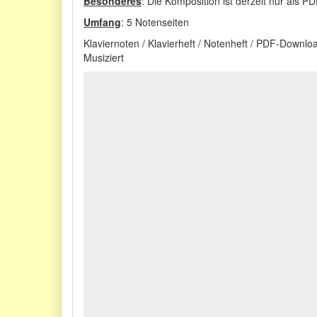
Besonderes
: Die Komposition ist derzeit nur als P
Umfang
: 5 Notenseiten
Klaviernoten / Klavierheft / Notenheft / PDF-Downl
Musiziert